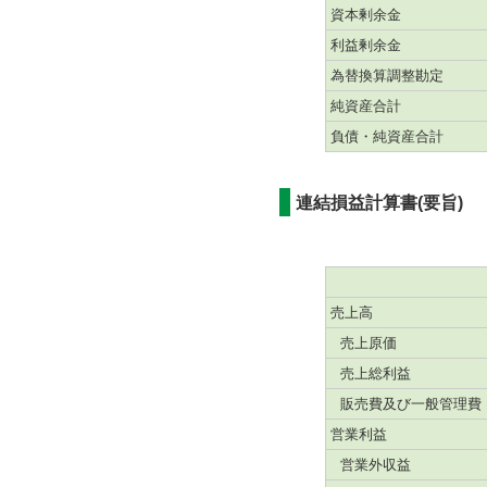
資本剰余金
利益剰余金
為替換算調整勘定
純資産合計
負債・純資産合計
連結損益計算書(要旨)
売上高
売上原価
売上総利益
販売費及び一般管理費
営業利益
営業外収益