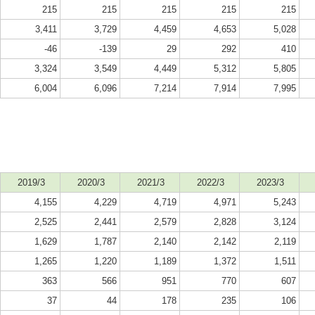
215
215
215
215
215
3,411
3,729
4,459
4,653
5,028
-46
-139
29
292
410
3,324
3,549
4,449
5,312
5,805
6,004
6,096
7,214
7,914
7,995
2019/3
2020/3
2021/3
2022/3
2023/3
4,155
4,229
4,719
4,971
5,243
2,525
2,441
2,579
2,828
3,124
1,629
1,787
2,140
2,142
2,119
1,265
1,220
1,189
1,372
1,511
363
566
951
770
607
37
44
178
235
106