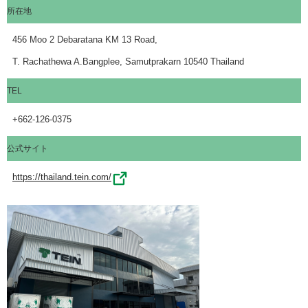
所在地
456 Moo 2 Debaratana KM 13 Road,
T. Rachathewa A.Bangplee, Samutprakarn 10540 Thailand
TEL
+662-126-0375
公式サイト
https://thailand.tein.com/