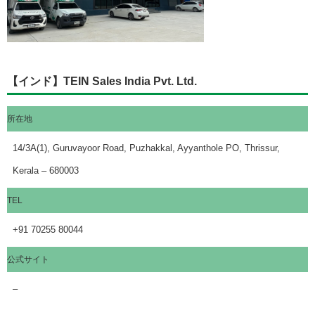
【インド】TEIN Sales India Pvt. Ltd.
所在地
14/3A(1), Guruvayoor Road, Puzhakkal, Ayyanthole PO, Thrissur,
Kerala – 680003
TEL
+91 70255 80044
公式サイト
–