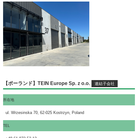
【ポーランド】TEIN Europe Sp. z o.o.
所在地
ul. Wrzesinska 70, 62-025 Kostrzyn, Poland
TEL