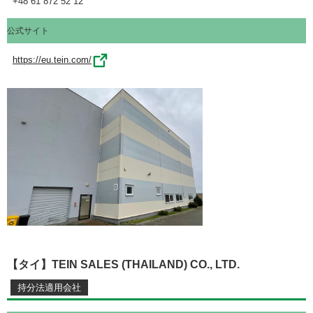
+48 61 872 52 12
公式サイト
https://eu.tein.com/
【タイ】TEIN SALES (THAILAND) CO., LTD.