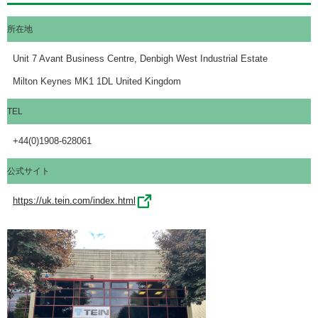
所在地
Unit 7 Avant Business Centre, Denbigh West Industrial Estate
Milton Keynes MK1 1DL United Kingdom
TEL
+44(0)1908-628061
公式サイト
https://uk.tein.com/index.html