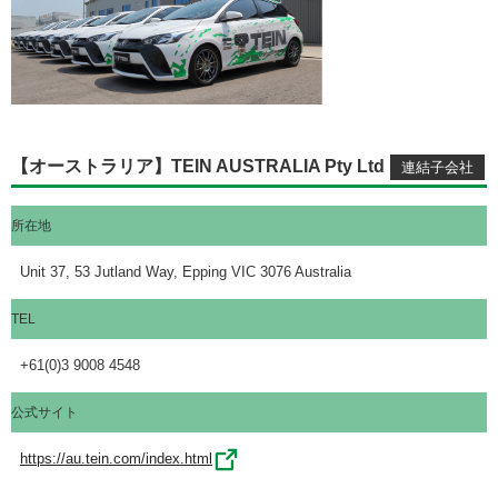
【オーストラリア】TEIN AUSTRALIA Pty Ltd
所在地
Unit 37, 53 Jutland Way, Epping VIC 3076 Australia
TEL
+61(0)3 9008 4548
公式サイト
https://au.tein.com/index.html