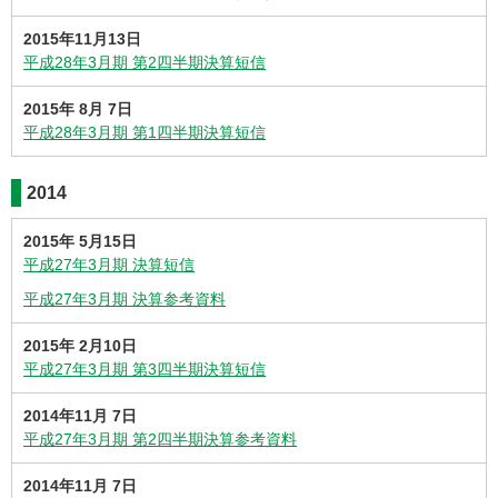
2015年11月13日
平成28年3月期 第2四半期決算短信
2015年 8月 7日
平成28年3月期 第1四半期決算短信
2014
2015年 5月15日
平成27年3月期 決算短信
平成27年3月期 決算参考資料
2015年 2月10日
平成27年3月期 第3四半期決算短信
2014年11月 7日
平成27年3月期 第2四半期決算参考資料
2014年11月 7日