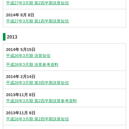
平成27年3月期 第2四半期決算短信
2014年 8月 8日
平成27年3月期 第1四半期決算短信
2013
2014年 5月15日
平成26年3月期 決算短信
平成26年3月期 決算参考資料
2014年 2月14日
平成26年3月期 第3四半期決算短信
2013年11月 8日
平成26年3月期 第2四半期決算参考資料
2013年11月 8日
平成26年3月期 第2四半期決算短信