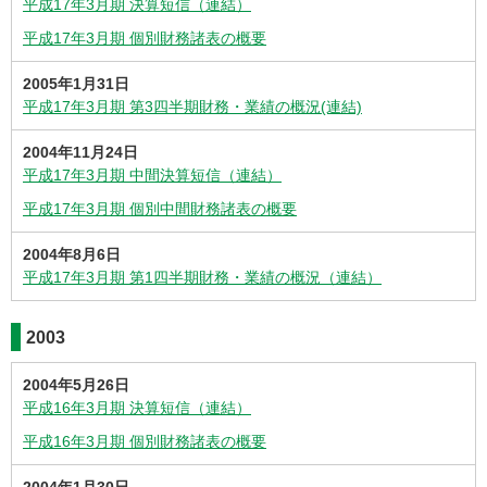
平成17年3月期 決算短信（連結）
平成17年3月期 個別財務諸表の概要
2005年1月31日
平成17年3月期 第3四半期財務・業績の概況(連結)
2004年11月24日
平成17年3月期 中間決算短信（連結）
平成17年3月期 個別中間財務諸表の概要
2004年8月6日
平成17年3月期 第1四半期財務・業績の概況（連結）
2003
2004年5月26日
平成16年3月期 決算短信（連結）
平成16年3月期 個別財務諸表の概要
2004年1月30日