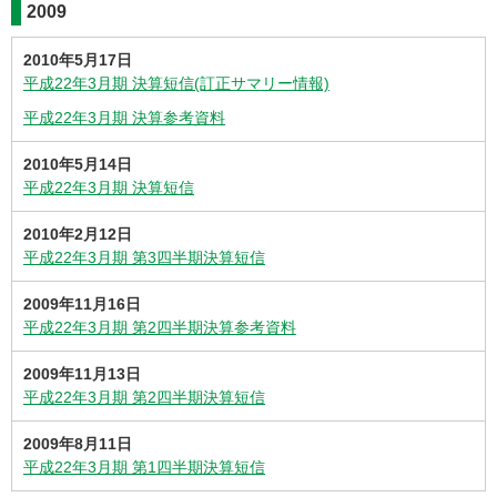
2009
2010年5月17日
平成22年3月期 決算短信(訂正サマリー情報)
平成22年3月期 決算参考資料
2010年5月14日
平成22年3月期 決算短信
2010年2月12日
平成22年3月期 第3四半期決算短信
2009年11月16日
平成22年3月期 第2四半期決算参考資料
2009年11月13日
平成22年3月期 第2四半期決算短信
2009年8月11日
平成22年3月期 第1四半期決算短信