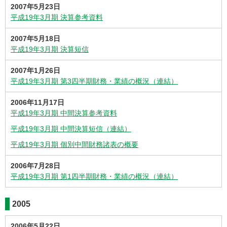
2007年5月23日
平成19年3月期 決算参考資料
2007年5月18日
平成19年3月期 決算短信
2007年1月26日
平成19年3月期 第3四半期財務・業績の概況（連結）
2006年11月17日
平成19年3月期 中間決算参考資料
平成19年3月期 中間決算短信（連結）
平成19年3月期 個別中間財務諸表の概要
2006年7月28日
平成19年3月期 第1四半期財務・業績の概況（連結）
2005
2006年5月22日