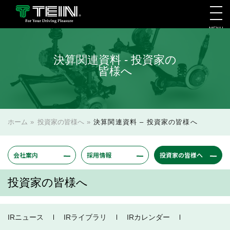
MENU
会社案内・採用・IR
決算関連資料 - 投資家の
皆様へ
ホーム
»
投資家の皆様へ
»
決算関連資料 – 投資家の皆様へ
会社案内
採用情報
投資家の皆様へ
投資家の皆様へ
IRニュース
IRライブラリ
IRカレンダー