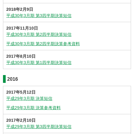
2018年2月9日
平成30年3月期 第3四半期決算短信
2017年11月10日
平成30年3月期 第2四半期決算短信
平成30年3月期 第2四半期決算参考資料
2017年8月10日
平成30年3月期 第1四半期決算短信
2016
2017年5月12日
平成29年3月期 決算短信
平成29年3月期 決算参考資料
2017年2月10日
平成29年3月期 第3四半期決算短信