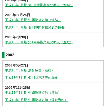
平成16年3月期 第3四半期業績の概況（連結）
2003年11月25日
平成16年3月期 中間決算短信（連結）
平成16年3月期 個別中間財務諸表の概要
2003年7月30日
平成16年3月期 第1四半期業績の概況（連結）
2002
2003年5月27日
平成15年3月期 決算短信（連結）
平成15年3月期 個別財務諸表の概要
2002年11月25日
平成15年3月期 中間決算短信（連結）
平成15年3月期 中間決算短信（添付資料）