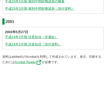
平成15年3月期 個別中間財務諸表の概要
平成15年3月期 個別中間財務諸表（添付資料）
2001
2002年5月27日
平成14年3月期 決算短信（非連結）
平成14年3月期 決算短信（添付資料）
資料はadobe社のAcrobatを利用して作成されています。表示、印刷する
ためには
Acrobat Reader
が必要です。