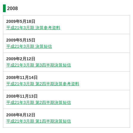
2008
2009年5月18日
平成21年3月期 決算参考資料
2009年5月15日
平成21年3月期 決算短信
2009年2月12日
平成21年3月期 第3四半期決算短信
2008年11月14日
平成21年3月期 第2四半期決算参考資料
2008年11月13日
平成21年3月期 第2四半期決算短信
2008年8月12日
平成21年3月期 第1四半期決算短信