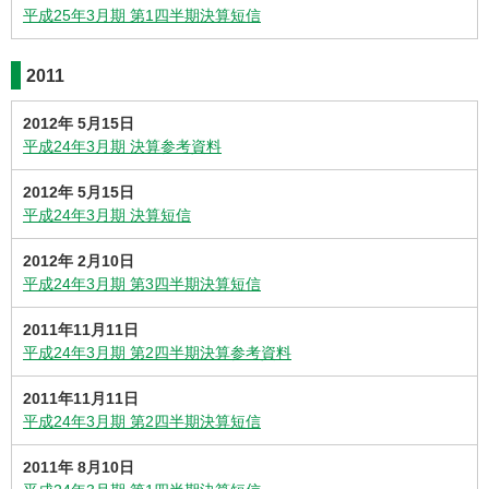
平成25年3月期 第1四半期決算短信
2011
2012年 5月15日
平成24年3月期 決算参考資料
2012年 5月15日
平成24年3月期 決算短信
2012年 2月10日
平成24年3月期 第3四半期決算短信
2011年11月11日
平成24年3月期 第2四半期決算参考資料
2011年11月11日
平成24年3月期 第2四半期決算短信
2011年 8月10日