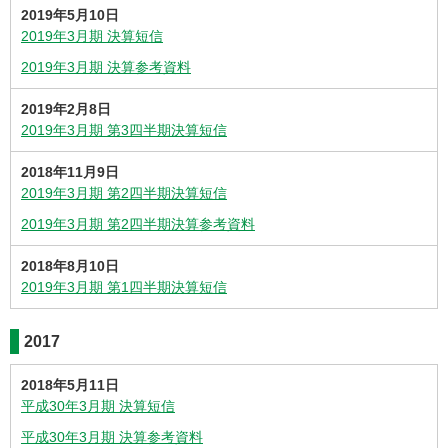
2019年5月10日
2019年3月期 決算短信
2019年3月期 決算参考資料
2019年2月8日
2019年3月期 第3四半期決算短信
2018年11月9日
2019年3月期 第2四半期決算短信
2019年3月期 第2四半期決算参考資料
2018年8月10日
2019年3月期 第1四半期決算短信
2017
2018年5月11日
平成30年3月期 決算短信
平成30年3月期 決算参考資料