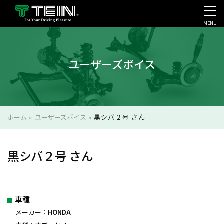
MENU
会社案内・採用・IR
ユーザーズボイス
ホーム
»
ユーザーズボイス
»
黒シバ２号 さん
黒シバ２号 さん
車種
メーカー：
HONDA