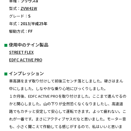
車種：
プリウスα
型式：
ZVW41W
グレード：
S
年式：
2013/平成25年
駆動方式：
FF
使用中のテイン製品
STREET FLEX
EDFC ACTIVE PRO
インプレッション
車高調をまず取り付けして前後三センチ落としました。硬さはまん
中にしました。しなやかな乗り心地にびっくりしました。
１か月後、EDFC ACTIVE PROを取り付けました。ここまで進んでるの
かと関心しました。山の下りが全然恐くなくなりましたし、高速道
路でもカチッと安定して安心して運転できます。よって疲れない。こ
れが一番です。まさにアクティブサスだなと思いました。モーター音
も、小さく聞こえて作動してる感じがするので、私はいいと思いま