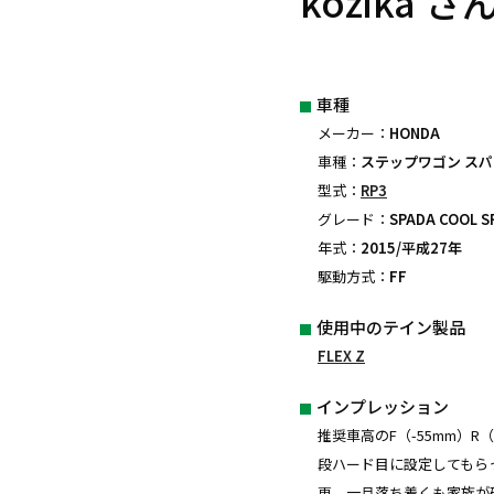
kozika さ
車種
メーカー：
HONDA
車種：
ステップワゴン ス
型式：
RP3
グレード：
SPADA COOL SP
年式：
2015/平成27年
駆動方式：
FF
使用中のテイン製品
FLEX Z
インプレッション
推奨車高のF（-55mm）R
段ハード目に設定してもら
更。一旦落ち着くも家族が