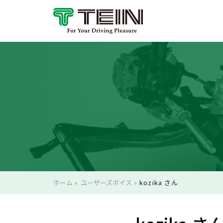
ホーム
»
ユーザーズボイス
»
kozika さん