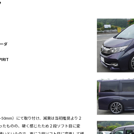
ん
パーダ
IRIT
（-50mm）にて取り付け、減衰は当初推奨より２
ったものの、硬く感じたため２段ソフト目に変
硬いというので、更に２段ソフト目に変更して様