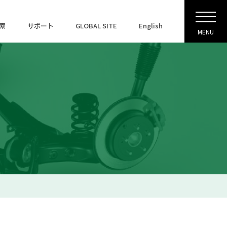
索
サポート
GLOBAL SITE
English
MENU