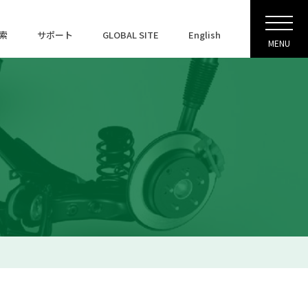
索
サポート
GLOBAL SITE
English
MENU