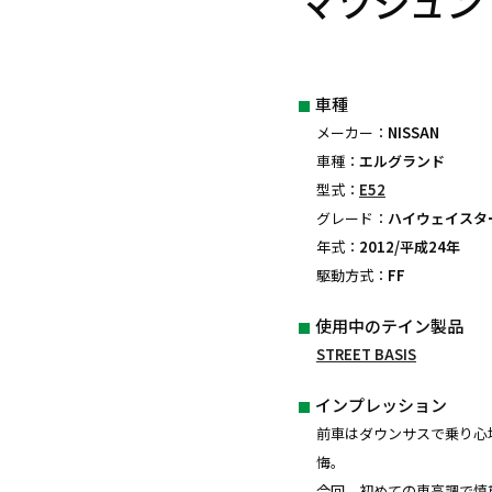
マツジュン
車種
メーカー：
NISSAN
車種：
エルグランド
型式：
E52
グレード：
ハイウェイスタ
年式：
2012/平成24年
駆動方式：
FF
使用中のテイン製品
STREET BASIS
インプレッション
前車はダウンサスで乗り心
悔。
今回、初めての車高調で慎