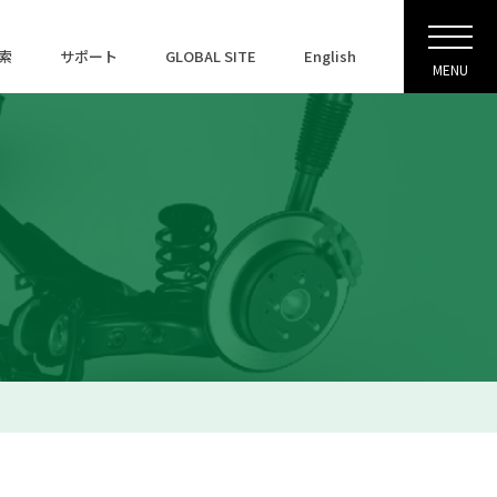
索
サポート
GLOBAL SITE
English
MENU