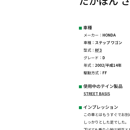
たかぼん 
車種
メーカー：
HONDA
車種：
ステップ ワゴン
型式：
RF3
グレード：
D
年式：
2002/平成14年
駆動方式：
FF
使用中のテイン製品
STREET BASIS
インプレッション
この車とはもうすぐでお別
しっかりとした足でした。
下げても乗り心地は純正と