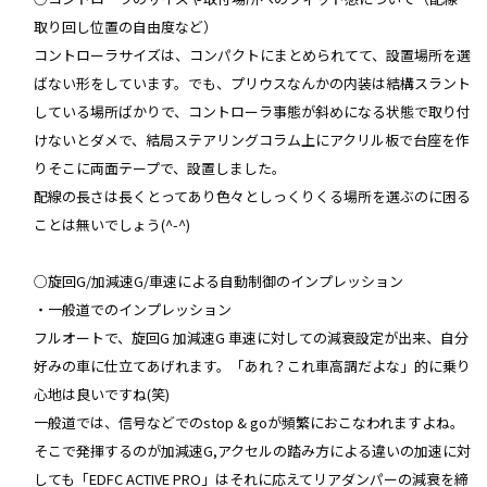
取り回し位置の自由度など）
コントローラサイズは、コンパクトにまとめられてて、設置場所を選
ばない形をしています。でも、プリウスなんかの内装は結構スラント
している場所ばかりで、コントローラ事態が斜めになる状態で取り付
けないとダメで、結局ステアリングコラム上にアクリル板で台座を作
りそこに両面テープで、設置しました。
配線の長さは長くとってあり色々としっくりくる場所を選ぶのに困る
ことは無いでしょう(^-^)
○旋回G/加減速G/車速による自動制御のインプレッション
・一般道でのインプレッション
フルオートで、旋回G 加減速G 車速に対しての減衰設定が出来、自分
好みの車に仕立てあげれます。「あれ？これ車高調だよな」的に乗り
心地は良いですね(笑)
一般道では、信号などでのstop & goが頻繁におこなわれますよね。
そこで発揮するのが加減速G,アクセルの踏み方による違いの加速に対
しても「EDFC ACTIVE PRO」はそれに応えてリアダンパーの減衰を締