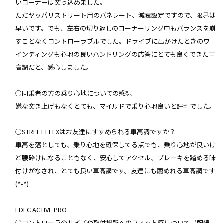
いコーナーは突っ込めました。
ただヤッパリストリート用のバネレート、減衰設定ですので、限界は
早いです。でも、左右の切り返しのコーナーリング中もバランスを崩
すことなくコントローラブルでした。ドライブに出かけたときのワ
インディングも心地の良いハンドリングの応答にとても良くできた車
高調だと、感心しました。
○同乗者の方の乗り心地についての感想
嫌な突き上げもなくとても、マイルドで乗り心地良いと評判でした。
○STREET FLEXはお友達にすすめられる車高調ですか？
車高を落としても、乗り心地を確保してる点でも、乗り心地が良いけ
ど腰砕けになることもなく、安心してアクセル、ブレーキを踏める味
付けがなされ、とても良い車高調です。友達にも薦めれる車高調です
(^-^)
EDFC ACTIVE PRO
○コントローラのサイズや取付場所へのフィット感について（配線