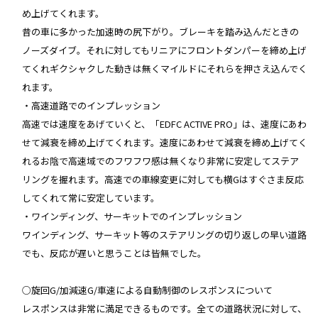
め上げてくれます。
昔の車に多かった加速時の尻下がり。ブレーキを踏み込んだときの
ノーズダイブ。それに対してもリニアにフロントダンパーを締め上げ
てくれギクシャクした動きは無くマイルドにそれらを押さえ込んでく
れます。
・高速道路でのインプレッション
高速では速度をあげていくと、「EDFC ACTIVE PRO」は、速度にあわ
せて減衰を締め上げてくれます。速度にあわせて減衰を締め上げてく
れるお陰で高速域でのフワフワ感は無くなり非常に安定してステア
リングを握れます。高速での車線変更に対しても横Gはすぐさま反応
してくれて常に安定しています。
・ワインディング、サーキットでのインプレッション
ワインディング、サーキット等のステアリングの切り返しの早い道路
でも、反応が遅いと思うことは皆無でした。
○旋回G/加減速G/車速による自動制御のレスポンスについて
レスポンスは非常に満足できるものです。全ての道路状況に対して、