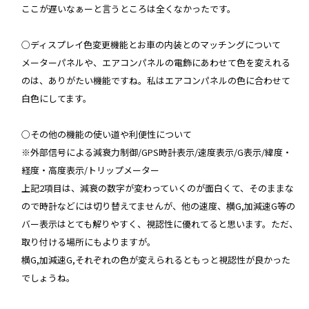
ここが遅いなぁーと言うところは全くなかったです。
○ディスプレイ色変更機能とお車の内装とのマッチングについて
メーターパネルや、エアコンパネルの電飾にあわせて色を変えれる
のは、ありがたい機能ですね。私はエアコンパネルの色に合わせて
白色にしてます。
○その他の機能の使い道や利便性について
※外部信号による減衰力制御/GPS時計表示/速度表示/G表示/緯度・
経度・高度表示/トリップメーター
上記2項目は、減衰の数字が変わっていくのが面白くて、そのままな
ので時計などには切り替えてませんが、他の速度、横G,加減速G等の
バー表示はとても解りやすく、視認性に優れてると思います。ただ、
取り付ける場所にもよりますが。
横G,加減速G,それぞれの色が変えられるともっと視認性が良かった
でしょうね。