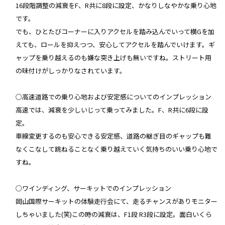
16段階調整の減衰をF、R共に8段に設定、かなりしなやかな乗り心地
です。
でも、ひとたびコーナーに入りアクセルを踏み込んでいって横Gを加
えても、ロールを抑えつつ、安心してアクセルを踏んでいけます。ギ
ャップを乗り越えるのも嫌な突き上げも無いですね。ストリート用
の味付けがしっかりなされています。
○高速道路での乗り心地および安定感についてのインプレッション
高速では、減衰を少しいじって乗ってみました。F、R共に6段に設
定。
車線変更するのも安心できる安定感、道路の継ぎ目のギャップも難
なくこなして跳ねることなく乗り越えていく気持ちのいい乗り心地で
すね。
○ワインディング、サーキットでのインプレッション
岡山国際サーキットの体験走行会にて、走るチャンスがありモニター
しちゃいました(笑)この時の減衰は、F1段 R3段に設定。面白いくら