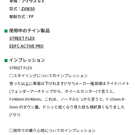
車種：
プリウス G's
型式：
ZVW30
駆動方式：
FF
使用中のテイン製品
STREET FLEX
EDFC ACTIVE PRO
インプレッション
STREET FLEX
○スタイリングについてのインプレッション
思った以上に車高は下げれます(^∇^)メーカー推奨値はライドハイト
(フェンダーアーチトップから、ホイールセンター)で言うと、
F340mm R340mm。これは、ノーマルG´sから言うと、F-15mm R-
5mm のダウン量。ドシッと低くなり見た目も格好良くなりました
(^∇^)
○街中での乗り心地についてのインプレッション