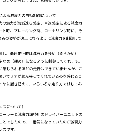
イムラグは感じません。素晴らしいです。
による減衰力の自動制御について〕
RO」の最大の魅力が加減速Ｇ感応、車速感応による減衰力
ート時、ブレーキング時、コーナリング時に、そ
車両の姿勢が適正になるように減衰力を制御して
検知し、低速走行時は減衰力を多め（柔らかめ）
少なめ（硬め）になるように制御してくれます。
に感じられるほどの走行はできていませんが、こ
おいてリアが踏ん張ってくれているのを感じるこ
イヤに履き替えて、いろいろな走り方で試してみ
ンスについて〕
ローラーと減衰力調整用のドライバーユニットの
ことでしたので、一番気になっていたのが減衰力
ンスです。