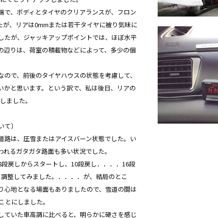
端で、ボディとタイヤのクリアランスが、フロン
たが、リアは0mmまたは若干タイヤに被り気味に
したが、ジャッキアップポイントでは、ほぼ水平
.この辺りは、荷室の積載物などによって、多少の個
なので、前後のタイヤハウスの状態を考慮して、
いかと思います。という訳で、私は後日、リアの
整しました。
いて〕
道路は、圧雪またはアイスバーン状態でした。い
言われるガタガタ路面も多い状況でした。
段戻しからスタートし、10段戻し．．．．16段
ら調整してみました。．．．．が、結局のとこ
り心地となる場面もありましたので、雪道の間は
ることにしました。
していた車高調に比べると、明らかに硬さを感じ