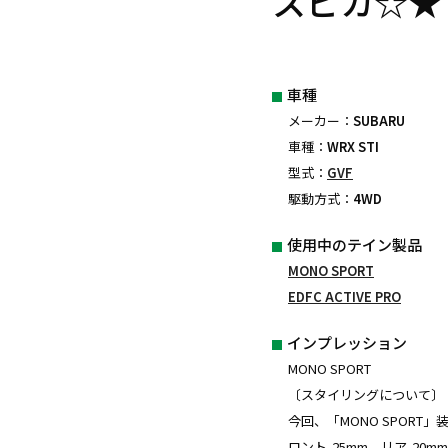
スピカ☆★
車種
メーカー：
SUBARU
車種：
WRX STI
型式：
GVF
駆動方式：
4WD
使用中のテイン製品
MONO SPORT
EDFC ACTIVE PRO
インプレッション
MONO SPORT
〔スタイリングについて〕
今回、「MONO SPOR
ロント-25mm リア-20