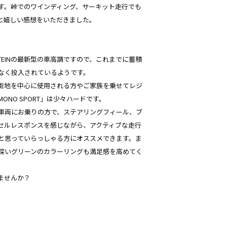
す。峠でのワインディング、サーキット走行でも
と嬉しい感想をいただきました。
EINの最新型の車高調ですので、これまでに蓄積
なく投入されているようです。
街地を中心に使用される方やご家族を乗せてレジ
ONO SPORT」は少々ハードです。
車両にお乗りの方で、ステアリングフィール、ブ
セルレスポンスを感じながら、アクティブな走行
と思っていらっしゃる方にオススメできます。ま
る深いグリーンのカラーリングも満足感を高めてく
ませんか？