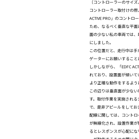
〔コントローラーのサイズ
コントローラー取付けの際
ACTIVE PRO」のコン
ため、なるべく垂直な平面
面の少ない私の車両では、
にしました。
この位置だと、走行中は手
ゲーターにお願いすること
しかしながら、「EDFC A
れており、設置面が傾いて
より正確な動作をするよう
この辺りは垂直面が少ない
す。取付作業を実施される
で、是非アピールをしてお
配線に関しては、コントロ
が無線化され、設置作業が
るとレスポンスが心配にな