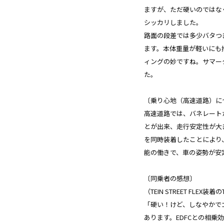
ますが、ただ硬いのではな
シッカリしました。
路面の段差では多少バタつ
ます。本体重量が軽いにも
ィングの妙ですね。サマー
た。
〔乗り心地（高速道路）に
高速道路では、バネレート
とが出来、走行安定性が大きく
を同時装着したことにより
能の働きで、車の姿勢が安
〔同乗者の感想〕
（TEIN STREET FLEX装
「硬い！けど、しなやかで
あります。EDFCとの相