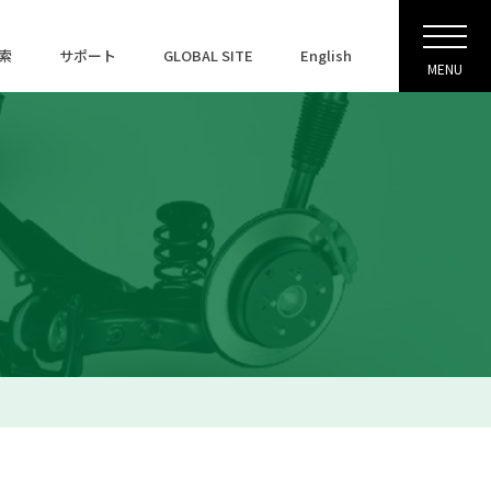
索
サポート
GLOBAL SITE
English
MENU