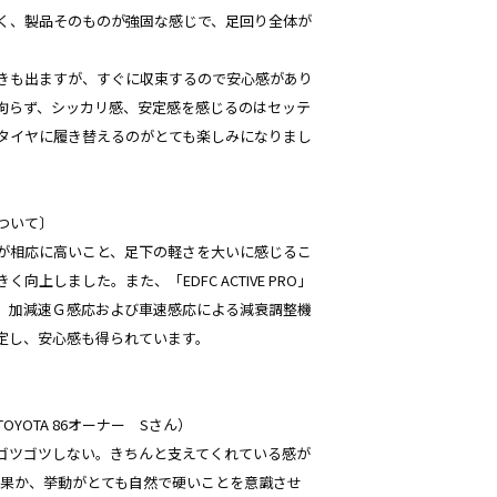
く、製品そのものが強固な感じで、足回り全体が
きも出ますが、すぐに収束するので安心感があり
拘らず、シッカリ感、安定感を感じるのはセッテ
タイヤに履き替えるのがとても楽しみになりまし
ついて〕
が相応に高いこと、足下の軽さを大いに感じるこ
向上しました。また、「EDFC ACTIVE PRO」
、加減速Ｇ感応および車速感応による減衰調整機
定し、安心感も得られています。
着のTOYOTA 86オーナー Sさん）
ゴツゴツしない。きちんと支えてくれている感が
乗効果か、挙動がとても自然で硬いことを意識させ