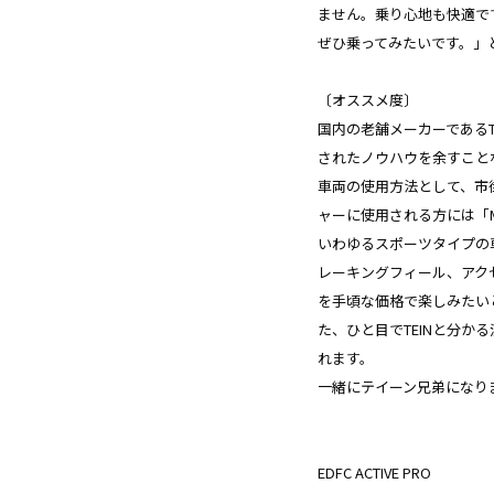
ません。乗り心地も快適で
ぜひ乗ってみたいです。」
〔オススメ度〕
国内の老舗メーカーであるT
されたノウハウを余すこと
車両の使用方法として、市
ャーに使用される方には「M
いわゆるスポーツタイプの
レーキングフィール、アク
を手頃な価格で楽しみたい
た、ひと目でTEINと分か
れます。
一緒にテイーン兄弟になり
EDFC ACTIVE PRO