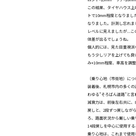
この結果、タイヤハウス上
トで10mm程度となりまし
なりました。計測し忘れま
レベルに見えましたが...
体差が出るでしょうね。
個人的には、見た目重視派
もう少しリアを上げても良
み+10mm程度、車高を調
〔乗り心地（市街地）につ
装着後、札幌市内の多くの
わゆる”そろばん道路”と
減衰力は、前後左右共に、8
戻しと、2段ずつ戻しなが
ろ、路面状況から厳しい乗
14段戻しを中心に使用す
乗り心地は、これまで使用