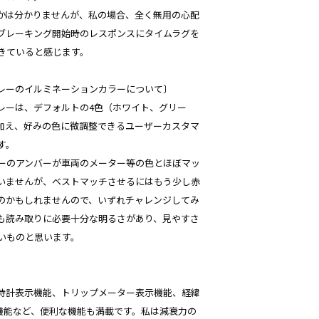
かは分かりませんが、私の場合、全く無用の心配
ブレーキング開始時のレスポンスにタイムラグを
きていると感じます。
レーのイルミネーションカラーについて〕
レーは、デフォルトの4色（ホワイト、グリー
加え、好みの色に微調整できるユーザーカスタマ
す。
ーのアンバーが車両のメーター等の色とほぼマッ
いませんが、ベストマッチさせるにはもう少し赤
のかもしれませんので、いずれチャレンジしてみ
も読み取りに必要十分な明るさがあり、見やすさ
いものと思います。
、時計表示機能、トリップメーター表示機能、経緯
機能など、便利な機能も満載です。私は減衰力の