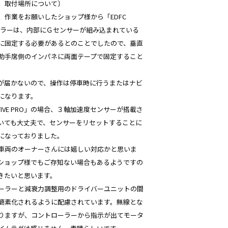
、取付場所について〕
、作業をお願いしたショップ様から「EDFC
トローラーは、内部にＧセンサーが組み込まれている
に固定する必要があるとのことでしたので、垂直
助手席側のインパネに両面テープで固定すること
が届かないので、操作は停車時に行うまたはナビ
になります。
CTIVE PRO」の場合、３軸加速度センサーが搭載さ
いても大丈夫で、センサーをリセットすることに
になっておりました。
車両のオーナーさんには嬉しい対応かと思いま
ショップ様でもご存知ない場合もあるようですの
きたいと思います。
ーラーと減衰力調整用のドライバーユニットの間
簡素化されるように配慮されています。無線とな
りますが、コントローラーから指示が出てモータ