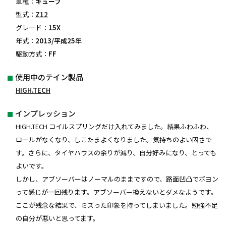
車種：
キューブ
型式：
Z12
グレード：
15X
年式：
2013/平成25年
駆動方式：
FF
使用中のテイン製品
HIGH.TECH
インプレッション
HIGH.TECH コイルスプリングだけ入れてみました。結果ふわふわ、
ロールがなくなり、しこたまよくなりました。気持ちのよい固さで
す。さらに、タイヤハウスの余りが減り、自分好みになり、とっても
よいです。
しかし、アブソーバーはノーマルのままですので、路面凹凸でボヨン
って感じが一回残ります。アブソーバー換えないとダメなようです。
ここが残念な結果で、ミスった印象を持ってしまいました。勉強不足
の自分が悪いと思ってます。