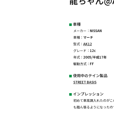
龍ちゃん@A
車種
メーカー：
NISSAN
車種：
マーチ
型式：
AK12
グレード：
12c
年式：
2005/平成17年
駆動方式：
FF
使用中のテイン製品
STREET BASIS
インプレッション
初めて車高調入れたのがこのST
も踏ん張るようになったの