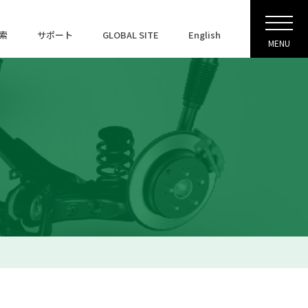
索
サポート
GLOBAL SITE
English
MENU