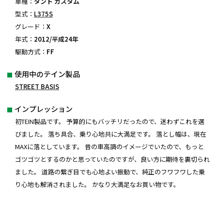
車種：
タント カスタム
型式：
L375S
グレード：
X
年式：
2012/平成24年
駆動方式：
FF
使用中のテイン製品
STREET BASIS
インプレッション
初TEIN製品です。 予算的にもバッチリだったので、迷わずこれを選
びました。 落ち具合、乗り心地共に大満足です。 落とし幅は、現在
MAXに落としています。 昔の車高調のイメージでいたので、もっと
ゴツゴツとするのかと思っていたのですが、良い方に期待を裏切られ
ました。 道路の繋ぎ目でも心地よい振動で、純正のフワフワした乗
り心地も解消されました。 かなり大満足なお買い物です。