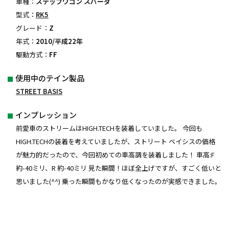
車種：
ステップワゴン スパーダ
型式：
RK5
グレード：
Z
年式：
2010/平成22年
駆動方式：
FF
使用中のテイン製品
STREET BASIS
インプレッション
前愛車のストリームはHIGH.TECHを装着していました。 今回も
HIGH.TECHの装着を考えていましたが、ストリート ベイシスの価格
が魅力的だったので、今回初めての車高調を装着しました！ 車高:F
約-40ミリ、R 約-40ミリ 見た瞬間！ほぼ全上げですが、すごく低いと
思いました(^^) 乗った瞬間もかなり低くなったのが実感できました。