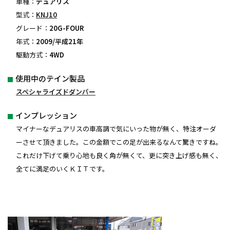
車種：
デュアリス
型式：
KNJ10
グレード：
20G-FOUR
年式：
2009/平成21年
駆動方式：
4WD
使用中のテイン製品
スペシャライズドダンパー
インプレッション
マイナーなデュアリスの車高調で気にいった物が無く、特注オーダ
ーさせて頂きました。この金額でこの足が出来るなんて驚きですね。
これだけ下げて乗り心地も良く角が無くて、更に突き上げ感も無く、
全てに満足のいくＫＩＴです。