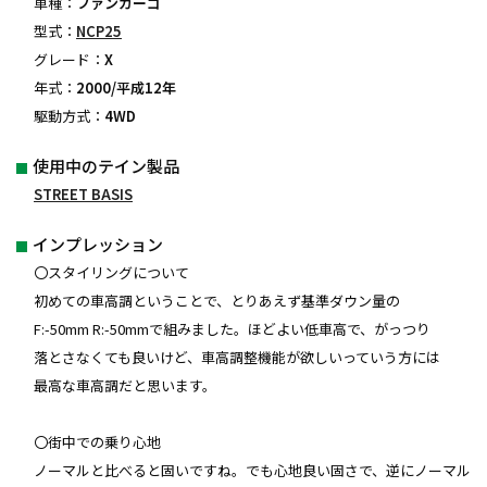
車種：
ファンカーゴ
型式：
NCP25
グレード：
X
年式：
2000/平成12年
駆動方式：
4WD
使用中のテイン製品
STREET BASIS
インプレッション
〇スタイリングについて
初めての車高調ということで、とりあえず基準ダウン量の
F:-50mm R:-50mmで組みました。ほどよい低車高で、がっつり
落とさなくても良いけど、車高調整機能が欲しいっていう方には
最高な車高調だと思います。
〇街中での乗り心地
ノーマルと比べると固いですね。でも心地良い固さで、逆にノーマル