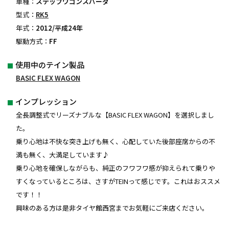
車種：
ステップワゴンスパーダ
型式：
RK5
年式：
2012/平成24年
駆動方式：
FF
使用中のテイン製品
BASIC FLEX WAGON
インプレッション
全長調整式でリーズナブルな【BASIC FLEX WAGON】を選択しまし
た。
乗り心地は不快な突き上げも無く、心配していた後部座席からの不
満も無く、大満足しています♪
乗り心地を確保しながらも、純正のフワフワ感が抑えられて乗りや
すくなっているところは、さすがTEINって感じです。これはおススメ
です！！
興味のある方は是非タイヤ館西宮までお気軽にご来店ください。