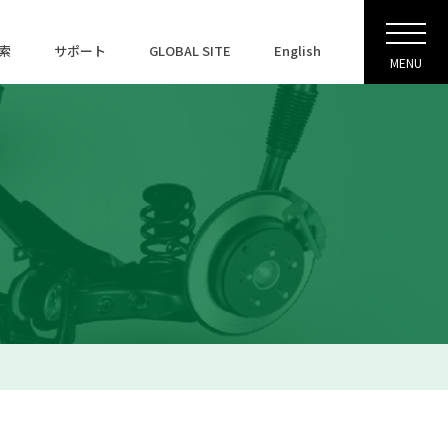
索
サポート
GLOBAL SITE
English
MENU