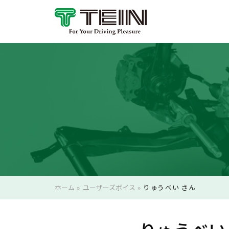
ホーム
»
ユーザーズボイス
»
りゅうべい さん