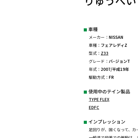
りゅうべい
車種
メーカー：
NISSAN
車種：
フェアレディZ
型式：
Z33
グレード：
バ−ジョンT
年式：
2007/平成19年
駆動方式：
FR
使用中のテイン製品
TYPE FLEX
EDFC
インプレッション
足回りが、固くなって、カ
一般道で段差での振動は、