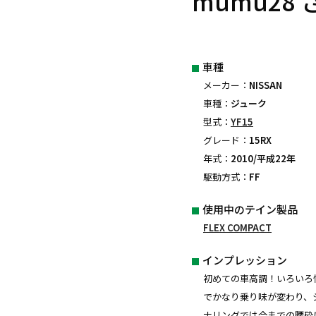
mumu28 
車種
メーカー：
NISSAN
車種：
ジューク
型式：
YF15
グレード：
15RX
年式：
2010/平成22年
駆動方式：
FF
使用中のテイン製品
FLEX COMPACT
インプレッション
初めての車高調！いろいろ悩ん
でかなり乗り味が変わり、
ナリングでは今までの腰砕