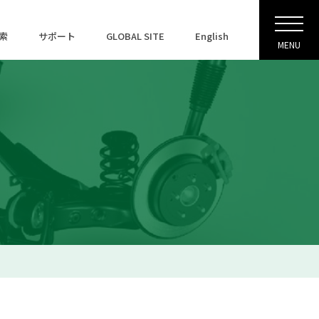
索
サポート
GLOBAL SITE
English
MENU