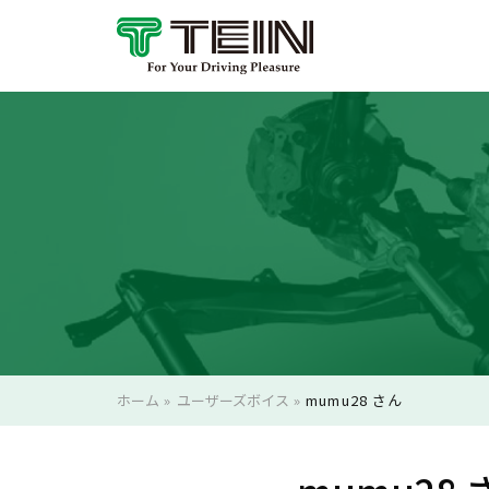
ホーム
»
ユーザーズボイス
»
mumu28 さん