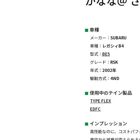
かなな＠ 
車種
メーカー：
SUBARU
車種：
レガシィB4
型式：
BE5
グレード：
RSK
年式：
2002年
駆動方式：
4WD
使用中のテイン製品
TYPE FLEX
EDFC
インプレッション
高性能なのに、コストパフォ
車内から減衰が変えられる