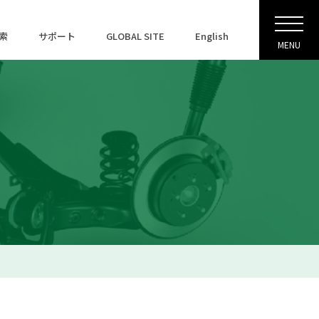
索
サポート
GLOBAL SITE
English
MENU