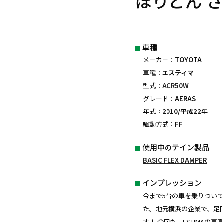
ほりどん 
車種
メーカー：
TOYOTA
車種：
エスティマ
型式：
ACR50W
グレード：
AERAS
年式：
2010/平成22年
駆動方式：
FF
使用中のテイン製品
BASIC FLEX DAMPER
インプレッション
今まで5台の車を乗りついで
た。地元横浜の企業で、足
す！ 今回も、ESTIMA