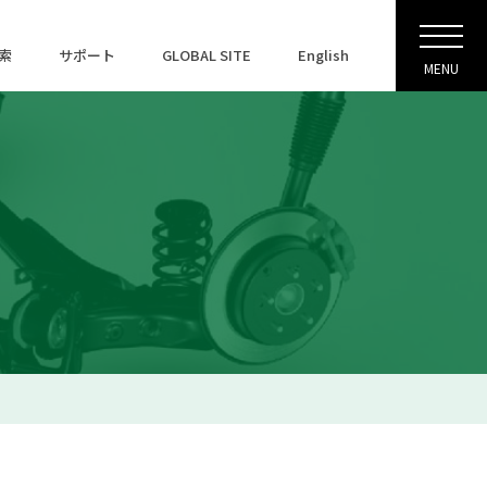
索
サポート
GLOBAL SITE
English
MENU