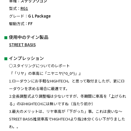
車種：
ステップワゴン
型式：
RG1
グレード：
G L Package
駆動方式：
FF
使用中のテイン製品
STREET BASIS
インプレッション
○スタイリングについてのレポート
『「リヤ」の車高に「ニヤニヤ(^0_0^)」』
1.ローダウンにお手軽なHIGHTECH。と思って取付ましたが、更にロ
ーダウンを求める場合に最適です。
2.全長調整式より調整幅は少ないですが、冬期間に車高を「上げられ
る」のはHIGHTECHには無いですね（当たり前か）
3.最大のメリットは、リヤ車高が「下がった」事。これは良いな〜
STREET BASIS推奨車高でHIGHTECHより指2本分くらい下がりました
わ。。