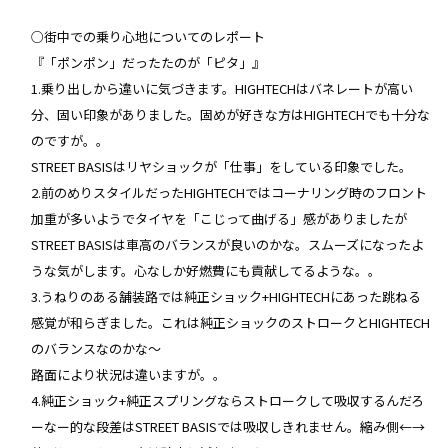
○街中での乗り心地についてのレポート
『「ポンポン」だったたのが「ピタ」』
1.乗り出しから違いに気づきます。HIGHTECHはバネレートが高い
分、固い印象がありました。固めが好きな方はHIGHTECHでも十分な
のですが。。
STREET BASISはリヤショックが「仕事」をしている印象でした。
2.前のめりスタイルだったHIGHTECHではコーナリング時のフロント
加重が多いようでタイヤを「こじって曲げる」感がありましたが
STREET BASISは車高のバランスが良いのかな。スムーズになったよ
うな気がします。心なしか好燃費にも貢献してるような。。
3.うねりのある舗装路では純正ショック+HIGHTECHにあった跳ねる
感覚が和らぎました。これは純正ショックのストロークとHIGHTECH
のバランスなのかな〜
路面により状況は違いますが。。
4.純正ショック+純正スプリングならストロークして吸収するんだろ
ーなー的な段差はSTREET BASISでは吸収しきれません。縮み側←→