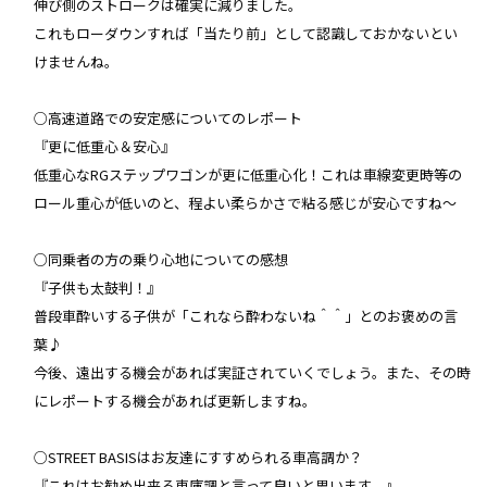
伸び側のストロークは確実に減りました。
これもローダウンすれば「当たり前」として認識しておかないとい
けませんね。
○高速道路での安定感についてのレポート
『更に低重心＆安心』
低重心なRGステップワゴンが更に低重心化！これは車線変更時等の
ロール重心が低いのと、程よい柔らかさで粘る感じが安心ですね〜
○同乗者の方の乗り心地についての感想
『子供も太鼓判！』
普段車酔いする子供が「これなら酔わないね＾＾」とのお褒めの言
葉♪
今後、遠出する機会があれば実証されていくでしょう。また、その時
にレポートする機会があれば更新しますね。
○STREET BASISはお友達にすすめられる車高調か？
『これはお勧め出来る車庫調と言って良いと思います。』