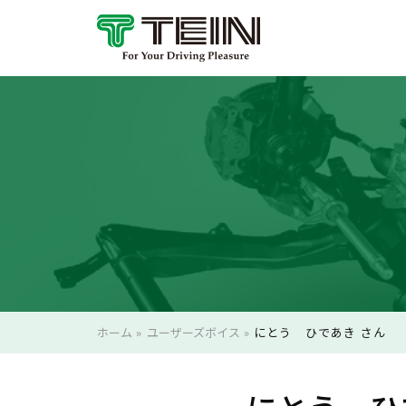
ホーム
»
ユーザーズボイス
»
にとう ひであき さん