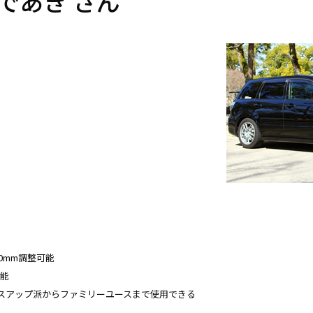
であき さん
60mm調整可能
可能
スアップ派からファミリーユースまで使用できる