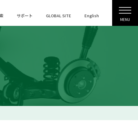
索
サポート
GLOBAL SITE
English
MENU