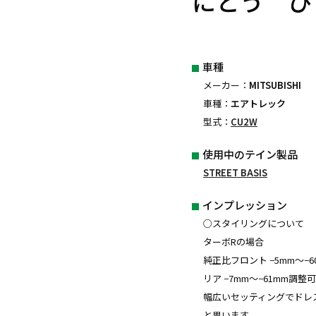
にとう ひ
車種
メーカー：
MITSUBISHI
車種：
エアトレック
型式：
CU2W
使用中のテイン製品
STREET BASIS
インプレッション
○スタイリングについて
ターボRの場合
純正比フロント −5mm〜−
リア −7mm〜−61mm調整
幅広いセッティングでドレ
と思います。