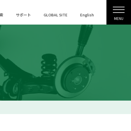
索
サポート
GLOBAL SITE
English
MENU