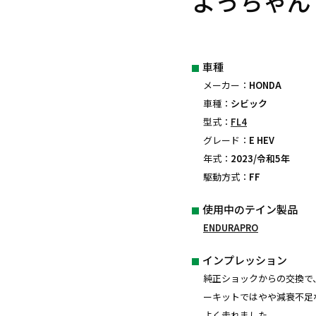
よっちゃん
車種
メーカー：
HONDA
車種：
シビック
型式：
FL4
グレード：
E HEV
年式：
2023/令和5年
駆動方式：
FF
使用中のテイン製品
ENDURAPRO
インプレッション
純正ショックからの交換で
ーキットではやや減衰不足
よく走れました。