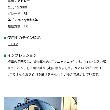
車種：
アトレー
型式：
S700V
グレード：
RS
年式：
2022/令和4年
駆動方式：
FR
使用中のテイン製品
FLEX Z
インプレッション
標準の足回りは、貨物車なのに“フニャフニャ”です。FLEX Zに入れ替
えて、バンらしく硬い乗り心地になりました。かといって“コツコ
ツ”ではなく乗り心地の良さを損なわない硬さで満足しています。