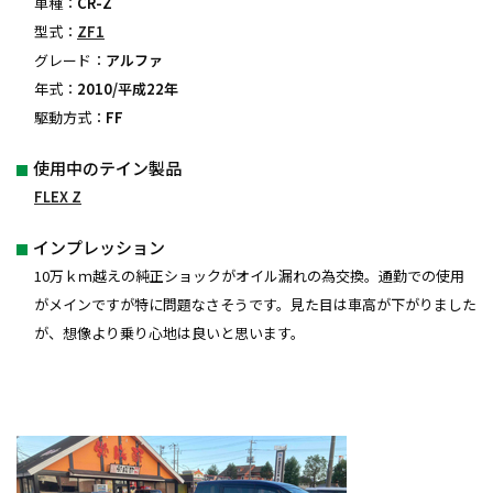
車種：
CR-Z
型式：
ZF1
グレード：
アルファ
年式：
2010/平成22年
駆動方式：
FF
使用中のテイン製品
FLEX Z
インプレッション
10万ｋｍ越えの純正ショックがオイル漏れの為交換。通勤での使用
がメインですが特に問題なさそうです。見た目は車高が下がりました
が、想像より乗り心地は良いと思います。