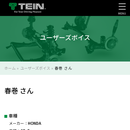
MENU
会社案内・採用・IR
ユーザーズボイス
ホーム
»
ユーザーズボイス
»
春巻 さん
春巻 さん
車種
メーカー：
HONDA