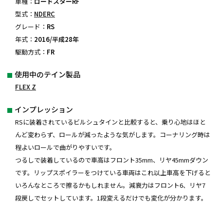
車種：
ロードスターRF
型式：
NDERC
グレード：
RS
年式：
2016/平成28年
駆動方式：
FR
使用中のテイン製品
FLEX Z
インプレッション
RSに装着されているビルシュタインと比較すると、乗り心地はほと
んど変わらず、ロールが減ったような気がします。コーナリング時は
程よいロールで曲がりやすいです。
つるしで装着しているので車高はフロント35mm、リヤ45mmダウン
です。リップスポイラーをつけている車両はこれ以上車高を下げると
いろんなところで擦るかもしれません。減衰力はフロント6、リヤ7
段戻しでセットしています。1段変えるだけでも変化が分かります。