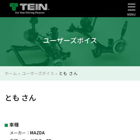
MENU
会社案内・採用・IR
ユーザーズボイス
ホーム
»
ユーザーズボイス
»
とも さん
とも さん
車種
メーカー：
MAZDA