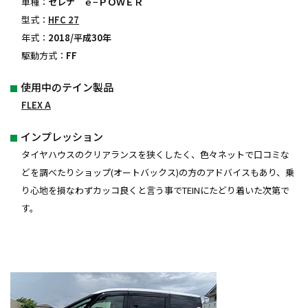
車種：
セレナ ｅ−ＰＯＷＥＲ
型式：
HFC 27
年式：
2018/平成30年
駆動方式：
FF
使用中のテイン製品
FLEX A
インプレッション
タイヤハウスのクリアランスを狭くしたく、色々ネットで口コミな
どを調べたりショップ(オートバックス)の方のアドバイスもあり、乗
り心地を損なわずカッコ良くと言う事でTEINにたどり着いた次第で
す。