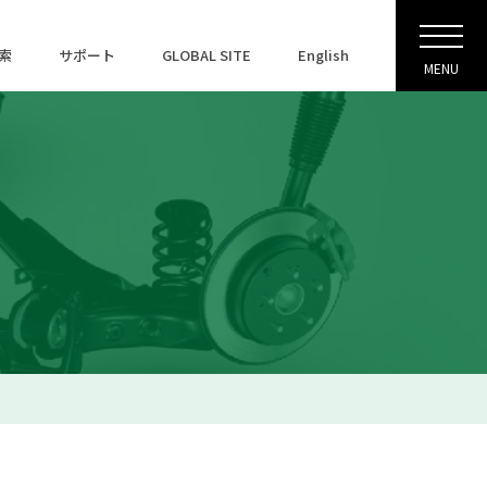
索
サポート
GLOBAL SITE
English
MENU