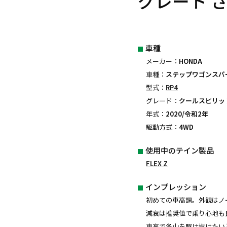
グレート 
車種
メーカー：
HONDA
車種：
ステップワゴンスパ
型式：
RP4
グレード：
クールスピリッ
年式：
2020/令和2年
駆動方式：
4WD
使用中のテイン製品
FLEX Z
インプレッション
初めての車高調。外観はノ
減衰は推奨値で乗り心地も
車高で冬山を駆け抜けたい