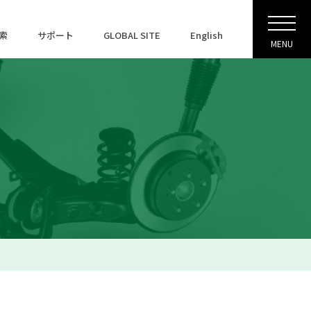
索
サポート
GLOBAL SITE
English
MENU