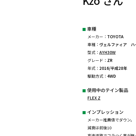
Kzo さん
車種
メーカー：
TOYOTA
車種：
ヴェルファィア ハ
型式：
AYH30W
グレード：
ZR
年式：
2016/平成28年
駆動方式：
4WD
使用中のテイン製品
FLEX Z
インプレッション
メーカー推薦値でダウン。
減衰は前後10
高速道路でフラつく事が無