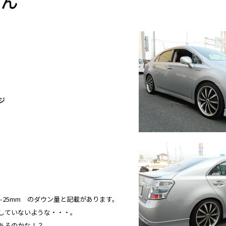
さん
ジ
m R:-25mm のダウン量と記載があります。
していないような・・・。
ちるのかな！？