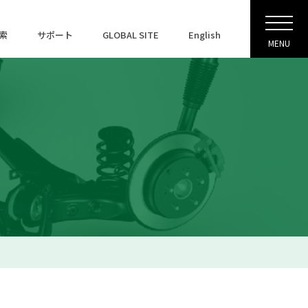
索
サポート
GLOBAL SITE
English
MENU