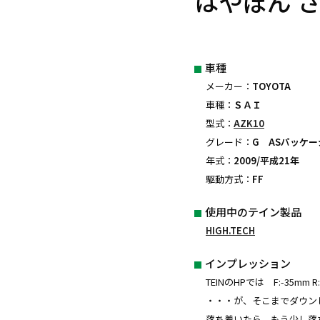
はやぽん 
車種
メーカー：
TOYOTA
車種：
ＳＡＩ
型式：
AZK10
グレード：
G ASパッケー
年式：
2009/平成21年
駆動方式：
FF
使用中のテイン製品
HIGH.TECH
インプレッション
TEINのHPでは F:-35m
・・・が、そこまでダウン
落ち着いたら、もう少し落