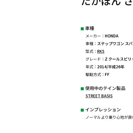
たかぼん 
車種
メーカー：
HONDA
車種：
ステップワゴン ス
型式：
RK5
グレード：
Z クールスピリ
年式：
2014/平成26年
駆動方式：
FF
使用中のテイン製品
STREET BASIS
インプレッション
ノーマルより乗り心地が良