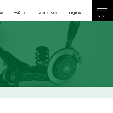
索
サポート
GLOBAL SITE
English
MENU