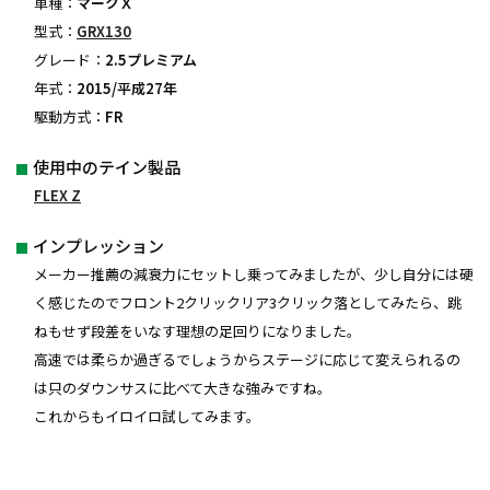
車種：
マークＸ
型式：
GRX130
グレード：
2.5プレミアム
年式：
2015/平成27年
駆動方式：
FR
使用中のテイン製品
FLEX Z
インプレッション
メーカー推薦の減衰力にセットし乗ってみましたが、少し自分には硬
く感じたのでフロント2クリックリア3クリック落としてみたら、跳
ねもせず段差をいなす理想の足回りになりました。
高速では柔らか過ぎるでしょうからステージに応じて変えられるの
は只のダウンサスに比べて大きな強みですね。
これからもイロイロ試してみます。