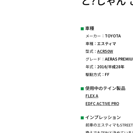
と?しゃん 
車種
メーカー：
TOYOTA
車種：
エスティマ
型式：
ACR50W
グレード：
AERAS PREMI
年式：
2016/平成28年
駆動方式：
FF
使用中のテイン製品
FLEX A
EDFC ACTIVE PRO
インプレッション
前車のエスティマもSTREE
換えでもTEINと決めていま