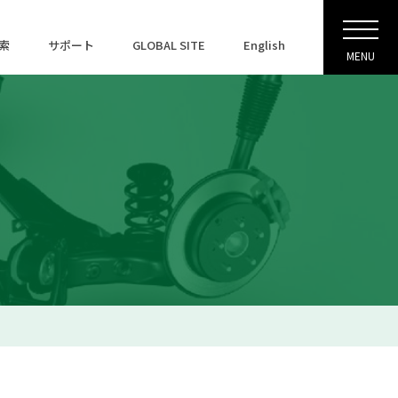
索
サポート
GLOBAL SITE
English
MENU