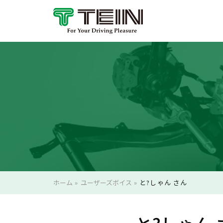
ホーム
»
ユーザーズボイス
»
と?しゃん さん