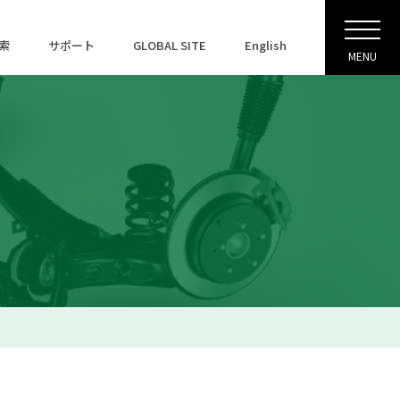
索
サポート
GLOBAL SITE
English
MENU