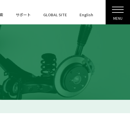
索
サポート
GLOBAL SITE
English
MENU