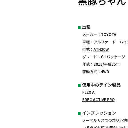
黒豚ちゃん
車種
メーカー：
TOYOTA
車種：
アルファード ハイ
型式：
ATH20W
グレード：
G Lパッケージ
年式：
2013/平成25年
駆動方式：
4WD
使用中のテイン製品
FLEX A
EDFC ACTIVE PRO
インプレッション
ノーマルサスでの乗り心地
いるタイヤ館で相談したところ、