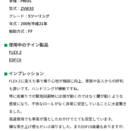
車種：
PRIUS
型式：
ZVW30
グレード：
Sツーリング
年式：
2009/平成21年
駆動方式：
FF
使用中のテイン製品
FLEX Z
EDFCII
インプレッション
FLEX Zに変えた事で乗り心地が格段に向上、家族や友人からの評判
も良いです。ハンドリングが機敏ですね。
特に街乗りでの緊急回避時には頭が動くのではなく腰が動くような
感覚になり、不快なロールがなく非常に安定していることに大変驚き
ました。
高速度域でも車高が落としたおかげでとても安定しています。
嫌な突き上げ感もだいぶ減りました。またEDFCII装着もありますが、