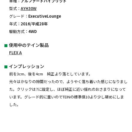
車種：
アルファードハイブリッド
型式：
AYH30W
グレード：
ExecutiveLounge
年式：
2016/平成28年
駆動方式：
4WD
使用中のテイン製品
FLEX A
インプレッション
前を3cm、後を4cm 純正より落としています。
元々はかなりの隙間だったので、ようやく落ち着いた感じになりまし
た。クリックは7に設定し、ほぼ純正に近い揺れのおさまりになって
います。グレード的に重いのでTEINの標準値10より少し硬めにしま
した。