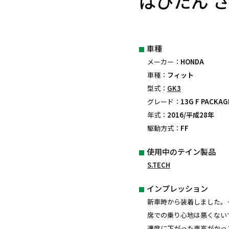
ばびたん 
車種
メーカー：
HONDA
車種：
フィット
型式：
GK3
グレード：
13G F PACKAG
年式：
2016/平成28年
駆動方式：
FF
使用中のテイン製品
S.TECH
インプレッション
新車時から装着しました。
席での乗り心地は悪くない
適度に下がった車高がかっ