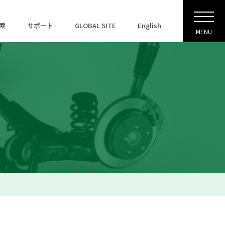
索
サポート
GLOBAL SITE
English
MENU