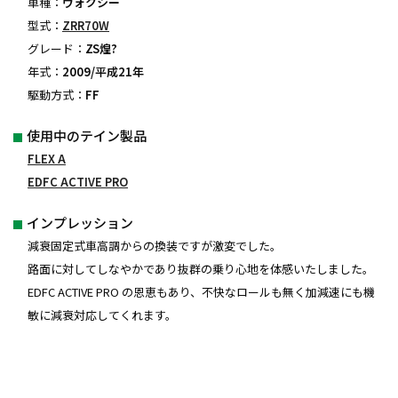
車種：
ヴォクシー
型式：
ZRR70W
グレード：
ZS煌?
年式：
2009/平成21年
駆動方式：
FF
使用中のテイン製品
FLEX A
EDFC ACTIVE PRO
インプレッション
減衰固定式車高調からの換装ですが激変でした。
路面に対してしなやかであり抜群の乗り心地を体感いたしました。
EDFC ACTIVE PRO の恩恵もあり、不快なロールも無く加減速にも機
敏に減衰対応してくれます。