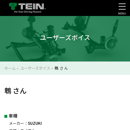
MENU
会社案内・採用・IR
ユーザーズボイス
ホーム
»
ユーザーズボイス
»
鵯 さん
鵯 さん
車種
メーカー：
SUZUKI