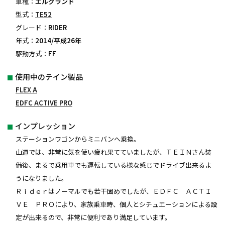
車種：
エルグランド
型式：
TE52
グレード：
RIDER
年式：
2014/平成26年
駆動方式：
FF
使用中のテイン製品
FLEX A
EDFC ACTIVE PRO
インプレッション
ステーションワゴンからミニバンへ乗換。
山道では、非常に気を使い疲れ果てていましたが、ＴＥＩＮさん装
備後、まるで乗用車でも運転している様な感じでドライブ出来るよ
うになりました。
Ｒｉｄｅｒはノーマルでも若干固めでしたが、ＥＤＦＣ ＡＣＴＩ
ＶＥ ＰＲＯにより、家族乗車時、個人とシチュエーションによる設
定が出来るので、非常に便利であり満足しています。