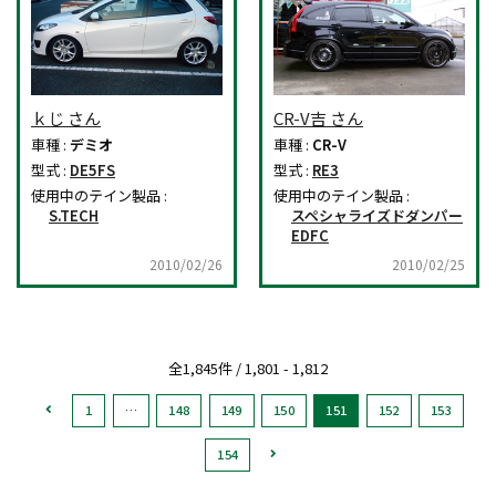
ｋじ さん
CR-V吉 さん
車種 :
デミオ
車種 :
CR-V
型式 :
DE5FS
型式 :
RE3
使用中のテイン製品 :
使用中のテイン製品 :
S.TECH
スペシャライズドダンパー
EDFC
2010/02/26
2010/02/25
全1,845件 / 1,801 - 1,812
1
…
148
149
150
151
152
153
154