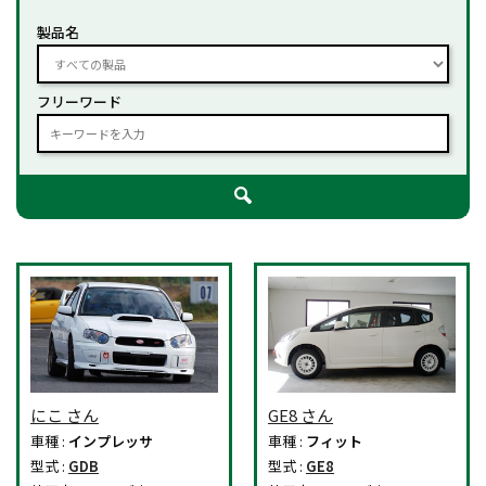
製品名
フリーワード
にこ さん
GE8 さん
車種 :
インプレッサ
車種 :
フィット
型式 :
GDB
型式 :
GE8