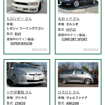
ヒロッピー さん
なおっぺ さん
車種 :
車種 :
セルシオ
レガシィ ツーリングワゴン
型式 :
UCF21
型式 :
BG5
使用中のテイン製品 :
使用中のテイン製品 :
COMFORT SPORT
SUPER WAGON
2010/03/31
2010/03/16
シゲ＠愛知 さん
ひろひと さん
車種 :
プリウス
車種 :
ヴェルファイア
型式 :
ZVW30
型式 :
ANH20W