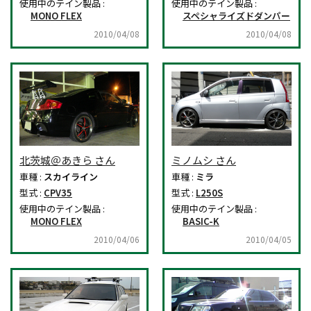
使用中のテイン製品 :
使用中のテイン製品 :
MONO FLEX
スペシャライズドダンパー
2010/04/08
2010/04/08
北茨城＠あきら さん
ミノムシ さん
車種 :
スカイライン
車種 :
ミラ
型式 :
CPV35
型式 :
L250S
使用中のテイン製品 :
使用中のテイン製品 :
MONO FLEX
BASIC-K
2010/04/06
2010/04/05