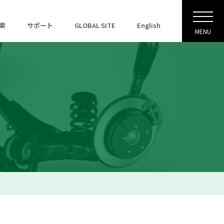
索
サポート
GLOBAL SITE
English
MENU