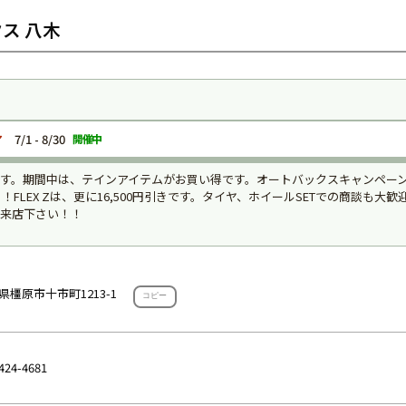
ス 八木
ア
7/1 - 8/30
ます。期間中は、テインアイテムがお買い得です。オートバックスキャンペーン価
円引き！FLEX Zは、更に16,500円引きです。タイヤ、ホイールSETでの商談も
来店下さい！！
県橿原市十市町1213-1
コピー
424-4681