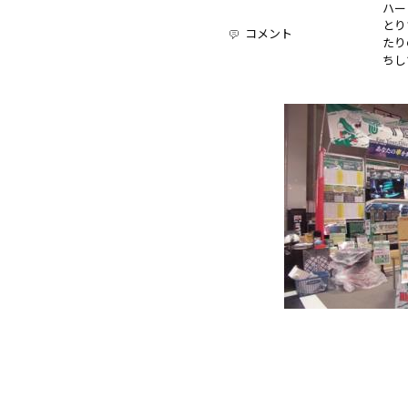
ハー
とり
コメント
たり
ちし