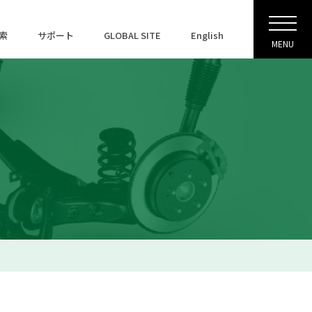
索
サポート
GLOBAL SITE
English
MENU