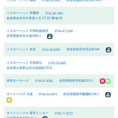
イエローハット 橿原
奈良県橿原市四分町324-1
0744-29-5681
イエローハット 学園前
0742-40-1081
奈良県奈良市中登美ケ丘 6丁目7番地2号
イエローハット 中和幹線桜井
0744-47-2240
奈良県桜井市大福1000‐1
イエローハット 奈良
奈良県奈良市尼辻町440
0742-30-0700
イエローハット 大和郡山
0743-56-8481
奈良県大和郡山市今国府町295-6
井前モータース
奈良県桜井市初瀬2425-2
0744-47-8282
オートハウス 大進
奈良県橿原市醍醐町348-7
0744-24-4474
オートバックス 香芝インター
0745-77-8723