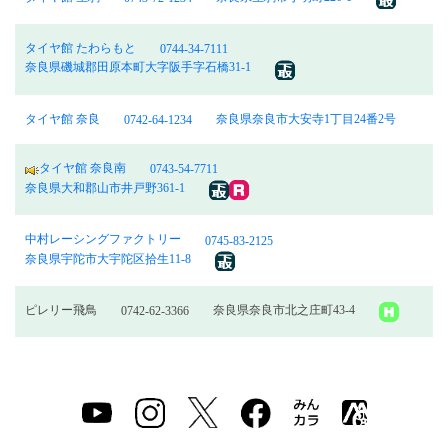
タイヤ館 たわらもと
0744-34-7111
奈良県磯城郡田原本町大字阪手字石橋31-1
タイヤ館 奈良
奈良県奈良市大安寺1丁目24番2号
0742-64-1234
タイヤ館 奈良南
0743-54-7711
奈良県大和郡山市井戸野361-1
中村レーシングファクトリー
0745-83-2125
奈良県宇陀市大宇陀区拾生11-8
ピレリー飛鳥
奈良県奈良市北之庄町43-4
0742-62-3366