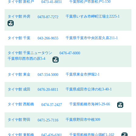
タイヤ館 新松戸
千葉県松戸市新松戸1-150
0473-41-8851
タイヤ館 外房
千葉県いすみ市岬町江場士2225-1
0470-87-7272
タイヤ館 千葉
千葉県千葉市中央区星久喜211-1
043-266-9655
タイヤ館 千葉ニュータウン
0476-47-6000
千葉県印西市西の原5-4
タイヤ館 東金
千葉県東金市押堀2-1
047-554-5000
タイヤ館 成田
千葉県成田市公津の杜3-40-1
0476-20-6811
タイヤ館 西船橋
千葉県船橋市海神5-29-66
0474-37-2427
タイヤ館 野田
千葉県野田市中根309
0471-25-7116
タイヤ館 東船橋
千葉県船橋市飯山満町1-102
047-426-6361