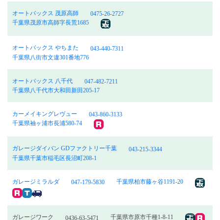
オートバックス 茂原高師
0475-26-2727
千葉県茂原市高師字長荒1685
オートバックス やちまた
043-440-7311
千葉県八街市文違301番地776
オートバックス 八千代
047-482-7211
千葉県八千代市大和田新田205-17
カーメイキングレヴュー
043-860-3133
千葉県袖ヶ浦市長浦580-74
ガレージダイバン GDファクトリー千葉
043-215-3344
千葉県千葉市稲毛区長沼町208-1
ガレージミラルダ
千葉県柏市藤ヶ谷1191-20
047-179-5830
ガレージワーク
千葉県市原市千種1-8-11
0436-63-5471