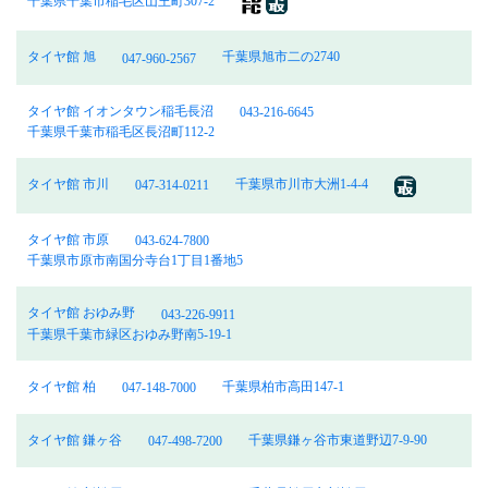
千葉県千葉市稲毛区山王町307-2
タイヤ館 旭
千葉県旭市二の2740
047-960-2567
タイヤ館 イオンタウン稲毛長沼
043-216-6645
千葉県千葉市稲毛区長沼町112-2
タイヤ館 市川
千葉県市川市大洲1-4-4
047-314-0211
タイヤ館 市原
043-624-7800
千葉県市原市南国分寺台1丁目1番地5
タイヤ館 おゆみ野
043-226-9911
千葉県千葉市緑区おゆみ野南5-19-1
タイヤ館 柏
千葉県柏市高田147-1
047-148-7000
タイヤ館 鎌ヶ谷
千葉県鎌ヶ谷市東道野辺7-9-90
047-498-7200