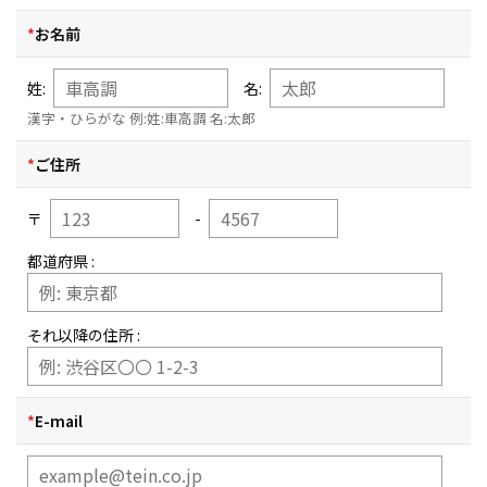
ル
ド
*
お名前
は
空
姓:
名:
の
漢字・ひらがな 例:姓:車高調 名:太郎
ま
ま
*
ご住所
に
し
〒
-
て
都道府県 :
く
だ
さ
それ以降の住所 :
い。
*
E-mail