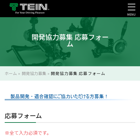
MENU
会社案内・採用・IR
開発協力募集 応募フォー
ム
ホーム
»
開発協力募集
»
開発協力募集 応募フォーム
こ
の
応募フォーム
フ
ィ
※全て入力必須です。
ー