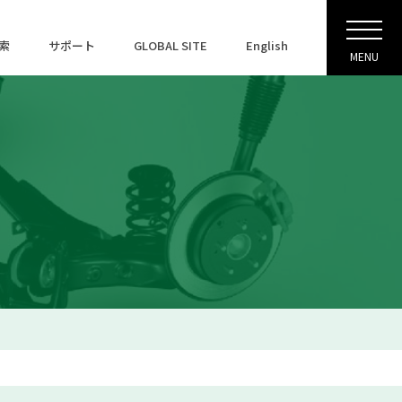
索
サポート
GLOBAL SITE
English
MENU