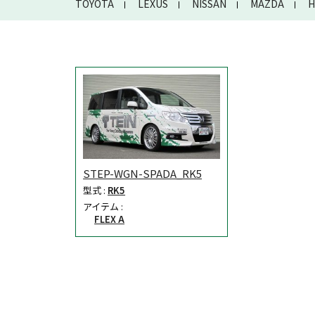
TOYOTA
LEXUS
NISSAN
MAZDA
H
STEP-WGN-SPADA_RK5
型式 :
RK5
アイテム :
FLEX A