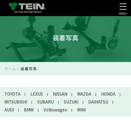
MENU
会社案内・採用・IR
装着写真
ホーム
»
装着写真
TOYOTA
LEXUS
NISSAN
MAZDA
HONDA
MITSUBISHI
SUBARU
SUZUKI
DAIHATSU
AUDI
BMW
Volkswagen
MINI